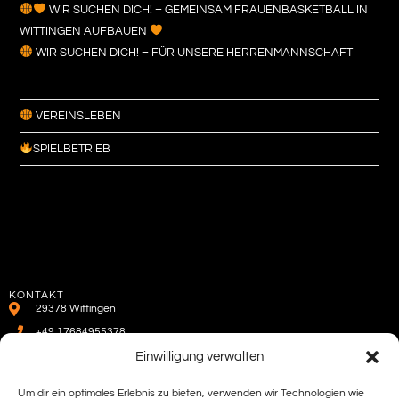
WIR SUCHEN DICH! – GEMEINSAM FRAUENBASKETBALL IN
WITTINGEN AUFBAUEN
WIR SUCHEN DICH! – FÜR UNSERE HERRENMANNSCHAFT
VEREINSLEBEN
SPIELBETRIEB
KONTAKT
29378 Wittingen
+49 17684955378
WhatsApp
Einwilligung verwalten
sportfreunde@basketball-wittingen.de
Um dir ein optimales Erlebnis zu bieten, verwenden wir Technologien wie