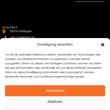
KONTAKT
29378 Wittingen
+49 17684955378
WhatsApp
Einwilligung verwalten
sportfreunde@basketball-wittingen.de
Um dir ein optimales Erlebnis zu bieten, verwenden wir Technologien wie
Cookies, um Geräteinformationen zu speichern und/oder darauf
SOCIAL NETWORKS
basketballwittingen
zuzugreifen. Wenn du diesen Technologien zustimmst, können wir Daten
WhatsApp Kanal - VfL Wittingen/S.
wie das Surfverhalten oder eindeutige IDs auf dieser Website verarbeiten.
Basketball
Wenn du deine Einwillligung nicht erteilst oder zurückziehst, können
bestimmte Merkmale und Funktionen beeinträchtigt werden.
VEREIN
VfL Wittingen/Suderwittingen e.V.
Akzeptieren
Ablehnen